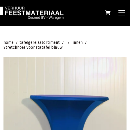
home
/
tafelgerei
assortiment
/
/
linnen
/
Stretchhoes voor statafel blauw