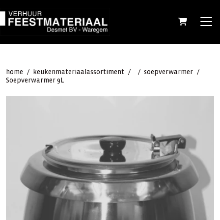
home
/
keukenmateriaal
assortiment
/
/
soepverwarmer
/
Soepverwarmer 9L